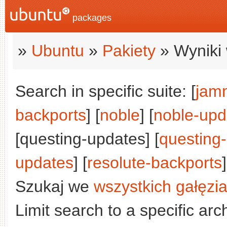
packages
»
Ubuntu
»
Pakiety
» Wyniki 
Search in specific suite: [
jam
backports
] [
noble
] [
noble-upd
[questing-updates] [
questing
updates
] [
resolute-backports
]
Szukaj we
wszystkich gałęzi
Limit search to a specific arch