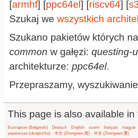
[
armhf
] [
ppc64el
] [
riscv64
] [
s
Szukaj we
wszystkich archite
Szukano pakietów których n
common
w gałęzi:
questing-
architekturze:
ppc64el
.
Przepraszamy, wyszukiwanie n
This page is also available in
Български (Bəlgarski)
Deutsch
English
suomi
français
magyar
українська (ukrajins'ka)
中文 (Zhongwen,简)
中文 (Zhongwen,繁)