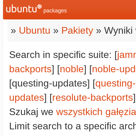
packages
»
Ubuntu
»
Pakiety
» Wyniki 
Search in specific suite: [
jam
backports
] [
noble
] [
noble-upd
[questing-updates] [
questing
updates
] [
resolute-backports
]
Szukaj we
wszystkich gałęzi
Limit search to a specific arch