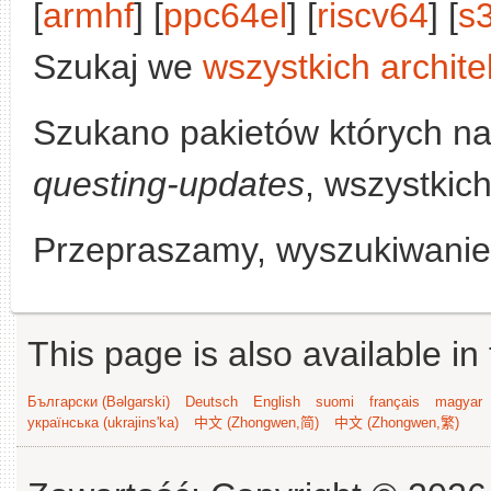
[
armhf
] [
ppc64el
] [
riscv64
] [
s
Szukaj we
wszystkich archite
Szukano pakietów których n
questing-updates
, wszystkich
Przepraszamy, wyszukiwanie n
This page is also available in
Български (Bəlgarski)
Deutsch
English
suomi
français
magyar
українська (ukrajins'ka)
中文 (Zhongwen,简)
中文 (Zhongwen,繁)