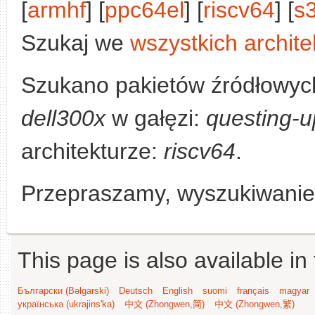
[
armhf
] [
ppc64el
] [
riscv64
] [
s
Szukaj we
wszystkich archite
Szukano pakietów źródłowyc
dell300x
w gałęzi:
questing-u
architekturze:
riscv64
.
Przepraszamy, wyszukiwanie n
This page is also available in
Български (Bəlgarski)
Deutsch
English
suomi
français
magyar
українська (ukrajins'ka)
中文 (Zhongwen,简)
中文 (Zhongwen,繁)