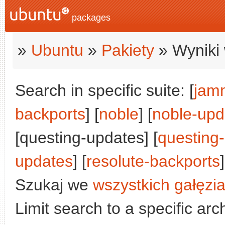
packages
»
Ubuntu
»
Pakiety
» Wyniki 
Search in specific suite: [
jam
backports
] [
noble
] [
noble-upd
[questing-updates] [
questing
updates
] [
resolute-backports
]
Szukaj we
wszystkich gałęzi
Limit search to a specific arch