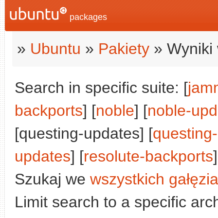
packages
»
Ubuntu
»
Pakiety
» Wyniki 
Search in specific suite: [
jam
backports
] [
noble
] [
noble-upd
[questing-updates] [
questing
updates
] [
resolute-backports
]
Szukaj we
wszystkich gałęzi
Limit search to a specific arch