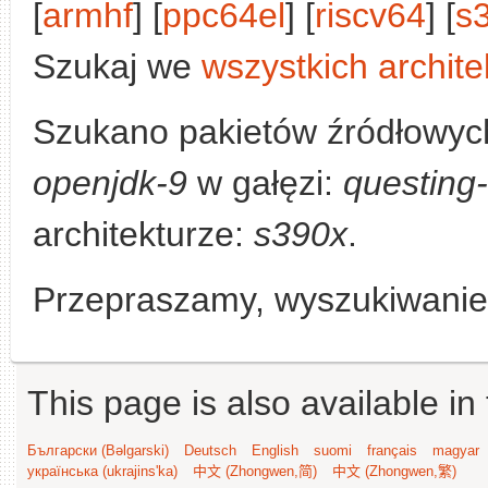
[
armhf
] [
ppc64el
] [
riscv64
] [
s
Szukaj we
wszystkich archite
Szukano pakietów źródłowych
openjdk-9
w gałęzi:
questing
architekturze:
s390x
.
Przepraszamy, wyszukiwanie n
This page is also available in
Български (Bəlgarski)
Deutsch
English
suomi
français
magyar
українська (ukrajins'ka)
中文 (Zhongwen,简)
中文 (Zhongwen,繁)