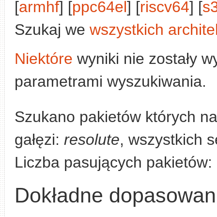
[
armhf
] [
ppc64el
] [
riscv64
] [
s
Szukaj we
wszystkich archite
Niektóre
wyniki nie zostały w
parametrami wyszukiwania.
Szukano pakietów których n
gałęzi:
resolute
, wszystkich s
Liczba pasujących pakietów:
Dokładne dopasowan