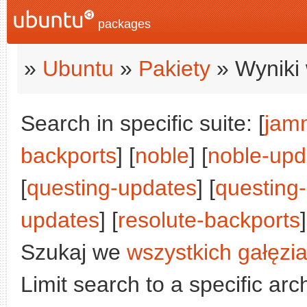
packages
»
Ubuntu
»
Pakiety
» Wyniki 
Search in specific suite: [
jam
backports
] [
noble
] [
noble-upd
[
questing-updates
] [
questing
updates
] [
resolute-backports
]
Szukaj we
wszystkich gałęzi
Limit search to a specific arch