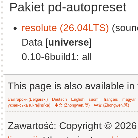
Pakiet pd-autopreset
resolute (26.04LTS)
(sound
Data [
universe
]
0.10-6build1: all
This page is also available in
Български (Bəlgarski)
Deutsch
English
suomi
français
magyar
українська (ukrajins'ka)
中文 (Zhongwen,简)
中文 (Zhongwen,繁)
Zawartość: Copyright © 202