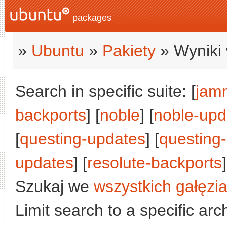
packages
»
Ubuntu
»
Pakiety
» Wyniki 
Search in specific suite: [
jam
backports
] [
noble
] [
noble-upd
[
questing-updates
] [
questing
updates
] [
resolute-backports
]
Szukaj we
wszystkich gałęzi
Limit search to a specific arch