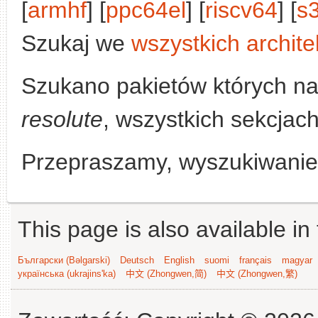
[
armhf
] [
ppc64el
] [
riscv64
] [
s
Szukaj we
wszystkich archite
Szukano pakietów których n
resolute
, wszystkich sekcjach
Przepraszamy, wyszukiwanie n
This page is also available in
Български (Bəlgarski)
Deutsch
English
suomi
français
magyar
українська (ukrajins'ka)
中文 (Zhongwen,简)
中文 (Zhongwen,繁)