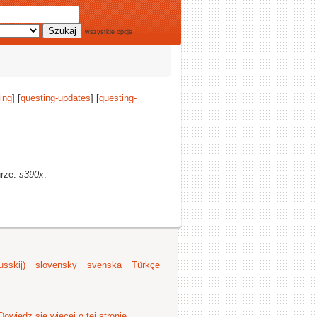
wszystkie opcje
ing
] [
questing-updates
] [
questing-
urze:
s390x
.
sskij)
slovensky
svenska
Türkçe
Dowiedz się więcej o tej stronie
.