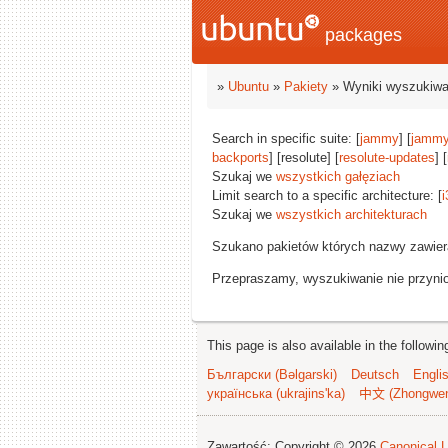
packages
»
Ubuntu
»
Pakiety
» Wyniki wyszukiwa
Search in specific suite: [
jammy
] [
jammy
backports
] [resolute] [
resolute-updates
] [
Szukaj we
wszystkich gałęziach
Limit search to a specific architecture: [
i
Szukaj we
wszystkich architekturach
Szukano pakietów których nazwy zawie
Przepraszamy, wyszukiwanie nie przynios
This page is also available in the followi
Български (Bəlgarski)
Deutsch
Engli
українська (ukrajins'ka)
中文 (Zhongwe
Zawartość: Copyright © 2026
Canonical L