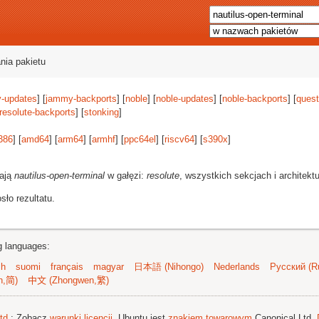
nia pakietu
-updates
] [
jammy-backports
] [
noble
] [
noble-updates
] [
noble-backports
] [
quest
resolute-backports
] [
stonking
]
386
] [
amd64
] [
arm64
] [
armhf
] [
ppc64el
] [
riscv64
] [
s390x
]
rają
nautilus-open-terminal
w gałęzi:
resolute
, wszystkich sekcjach i architekt
ło rezultatu.
ng languages:
sh
suomi
français
magyar
日本語 (Nihongo)
Nederlands
Русский (Ru
n,简)
中文 (Zhongwen,繁)
td.
; Zobacz
warunki licencji
. Ubuntu jest
znakiem towarowym
Canonical Ltd.