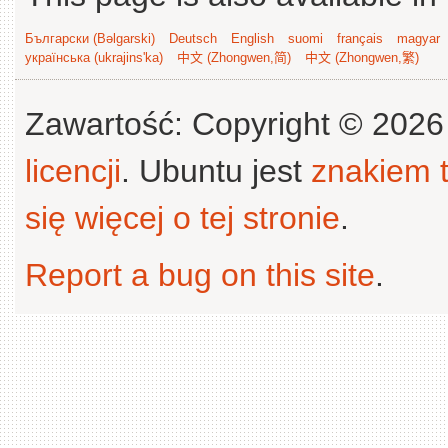
Български (Bəlgarski)
Deutsch
English
suomi
français
magyar
українська (ukrajins'ka)
中文 (Zhongwen,简)
中文 (Zhongwen,繁)
Zawartość: Copyright © 202
licencji
. Ubuntu jest
znakiem
się więcej o tej stronie
.
Report a bug on this site
.