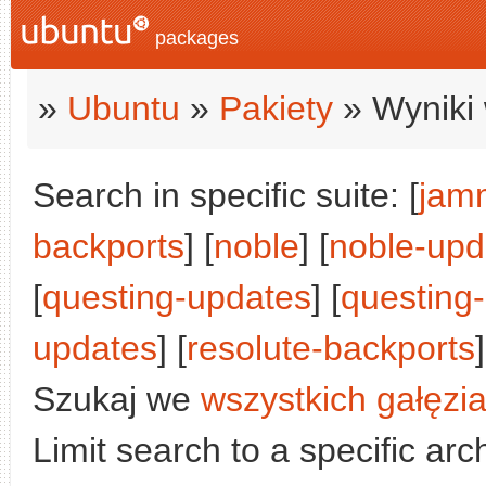
packages
»
Ubuntu
»
Pakiety
» Wyniki 
Search in specific suite: [
jam
backports
] [
noble
] [
noble-upd
[
questing-updates
] [
questing
updates
] [
resolute-backports
]
Szukaj we
wszystkich gałęzi
Limit search to a specific arch