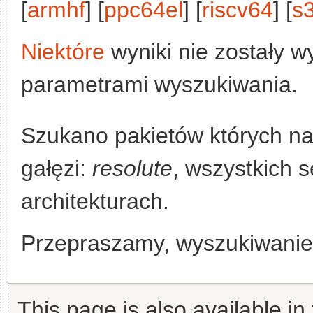
[
armhf
] [
ppc64el
] [
riscv64
] [
s
Niektóre
wyniki nie zostały w
parametrami wyszukiwania.
Szukano pakietów których n
gałęzi:
resolute
, wszystkich s
architekturach.
Przepraszamy, wyszukiwanie n
This page is also available in