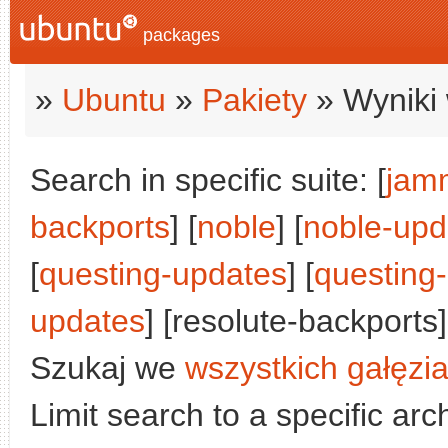
packages
»
Ubuntu
»
Pakiety
» Wyniki 
Search in specific suite: [
jam
backports
] [
noble
] [
noble-upd
[
questing-updates
] [
questing
updates
] [resolute-backports]
Szukaj we
wszystkich gałęzi
Limit search to a specific arch