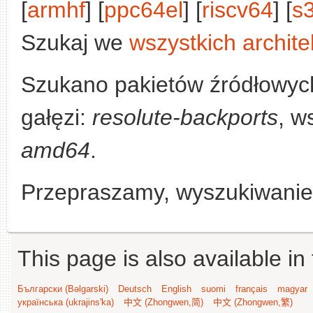
[
armhf
] [
ppc64el
] [
riscv64
] [
s
Szukaj we
wszystkich archite
Szukano pakietów źródłowyc
gałęzi:
resolute-backports
, w
amd64
.
Przepraszamy, wyszukiwanie n
This page is also available in
Български (Bəlgarski)
Deutsch
English
suomi
français
magyar
українська (ukrajins'ka)
中文 (Zhongwen,简)
中文 (Zhongwen,繁)