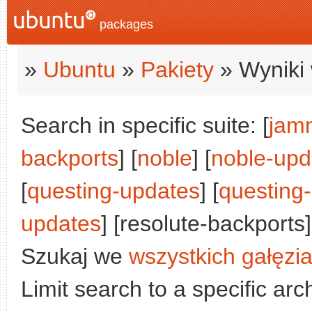
packages
»
Ubuntu
»
Pakiety
» Wyniki 
Search in specific suite: [
jam
backports
] [
noble
] [
noble-upd
[
questing-updates
] [
questing
updates
] [resolute-backports]
Szukaj we
wszystkich gałęzi
Limit search to a specific arch