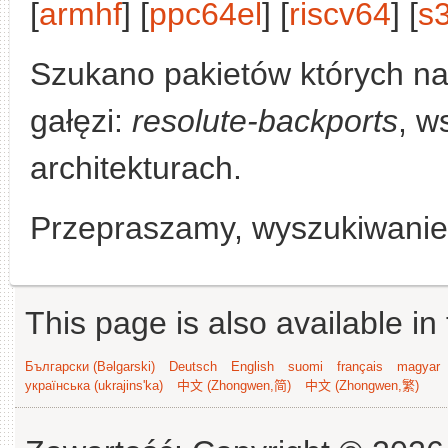
[
armhf
] [
ppc64el
] [
riscv64
] [
s
Szukano pakietów których n
gałęzi:
resolute-backports
, w
architekturach.
Przepraszamy, wyszukiwanie n
This page is also available in
Български (Bəlgarski)
Deutsch
English
suomi
français
magyar
українська (ukrajins'ka)
中文 (Zhongwen,简)
中文 (Zhongwen,繁)