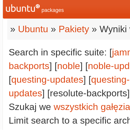
packages
»
Ubuntu
»
Pakiety
» Wyniki 
Search in specific suite: [
jam
backports
] [
noble
] [
noble-upd
[
questing-updates
] [
questing
updates
] [resolute-backports]
Szukaj we
wszystkich gałęzi
Limit search to a specific arch