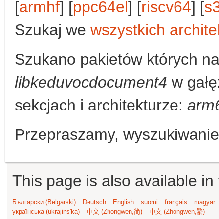
[
armhf
] [
ppc64el
] [
riscv64
] [
s
Szukaj we
wszystkich archite
Szukano pakietów których na
libkeduvocdocument4
w gałę
sekcjach i architekturze:
arm
Przepraszamy, wyszukiwanie n
This page is also available in
Български (Bəlgarski)
Deutsch
English
suomi
français
magyar
українська (ukrajins'ka)
中文 (Zhongwen,简)
中文 (Zhongwen,繁)