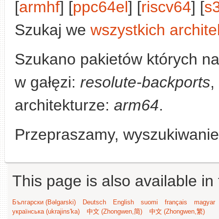
[
armhf
] [
ppc64el
] [
riscv64
] [
s
Szukaj we
wszystkich archite
Szukano pakietów których n
w gałęzi:
resolute-backports
,
architekturze:
arm64
.
Przepraszamy, wyszukiwanie n
This page is also available in
Български (Bəlgarski)
Deutsch
English
suomi
français
magyar
українська (ukrajins'ka)
中文 (Zhongwen,简)
中文 (Zhongwen,繁)