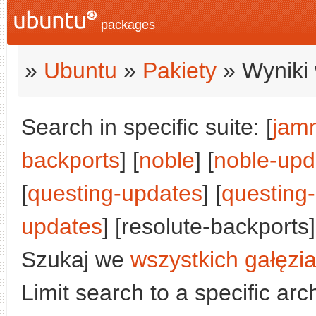
packages
»
Ubuntu
»
Pakiety
» Wyniki 
Search in specific suite: [
jam
backports
] [
noble
] [
noble-upd
[
questing-updates
] [
questing
updates
] [resolute-backports]
Szukaj we
wszystkich gałęzi
Limit search to a specific arch