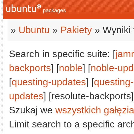
packages
»
Ubuntu
»
Pakiety
» Wyniki 
Search in specific suite: [
jam
backports
] [
noble
] [
noble-upd
[
questing-updates
] [
questing
updates
] [resolute-backports]
Szukaj we
wszystkich gałęzi
Limit search to a specific arch