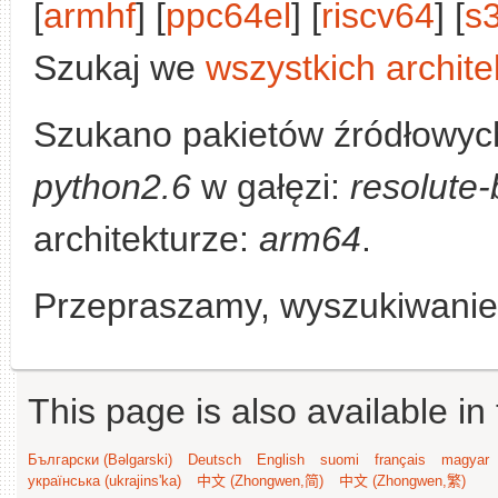
[
armhf
] [
ppc64el
] [
riscv64
] [
s
Szukaj we
wszystkich archite
Szukano pakietów źródłowych
python2.6
w gałęzi:
resolute-
architekturze:
arm64
.
Przepraszamy, wyszukiwanie n
This page is also available in
Български (Bəlgarski)
Deutsch
English
suomi
français
magyar
українська (ukrajins'ka)
中文 (Zhongwen,简)
中文 (Zhongwen,繁)