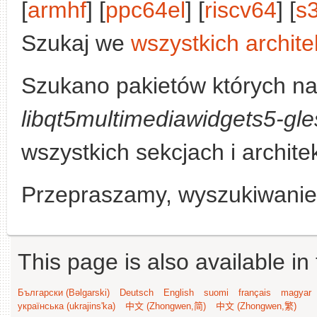
[
armhf
] [
ppc64el
] [
riscv64
] [
s
Szukaj we
wszystkich archite
Szukano pakietów których na
libqt5multimediawidgets5-gle
wszystkich sekcjach i archite
Przepraszamy, wyszukiwanie n
This page is also available in
Български (Bəlgarski)
Deutsch
English
suomi
français
magyar
українська (ukrajins'ka)
中文 (Zhongwen,简)
中文 (Zhongwen,繁)