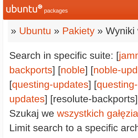
packages
»
Ubuntu
»
Pakiety
» Wyniki 
Search in specific suite: [
jam
backports
] [
noble
] [
noble-upd
[
questing-updates
] [
questing
updates
] [resolute-backports]
Szukaj we
wszystkich gałęzi
Limit search to a specific arch