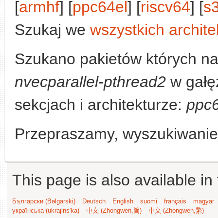
[
armhf
] [
ppc64el
] [
riscv64
] [
s
Szukaj we
wszystkich archite
Szukano pakietów których n
nvecparallel-pthread2
w gałę
sekcjach i architekturze:
ppc6
Przepraszamy, wyszukiwanie n
This page is also available in
Български (Bəlgarski)
Deutsch
English
suomi
français
magyar
українська (ukrajins'ka)
中文 (Zhongwen,简)
中文 (Zhongwen,繁)