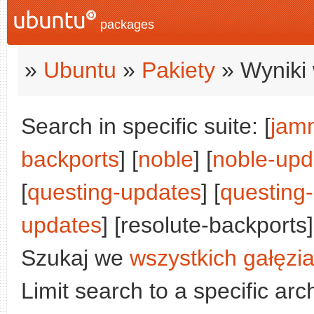
packages
»
Ubuntu
»
Pakiety
» Wyniki 
Search in specific suite: [
jam
backports
] [
noble
] [
noble-upd
[
questing-updates
] [
questing
updates
] [resolute-backports]
Szukaj we
wszystkich gałęzi
Limit search to a specific arch