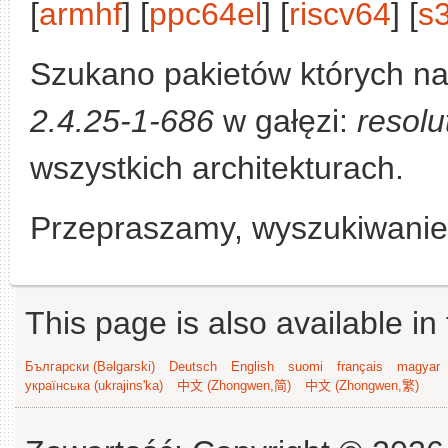
[
armhf
] [
ppc64el
] [
riscv64
] [
s
Szukano pakietów których n
2.4.25-1-686
w gałęzi:
resolu
wszystkich architekturach.
Przepraszamy, wyszukiwanie n
This page is also available in
Български (Bəlgarski)
Deutsch
English
suomi
français
magyar
українська (ukrajins'ka)
中文 (Zhongwen,简)
中文 (Zhongwen,繁)