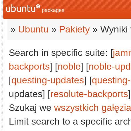
packages
»
Ubuntu
»
Pakiety
» Wyniki 
Search in specific suite: [
jam
backports
] [
noble
] [
noble-upd
[
questing-updates
] [
questing
updates] [
resolute-backports
]
Szukaj we
wszystkich gałęzi
Limit search to a specific arch