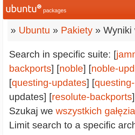
packages
»
Ubuntu
»
Pakiety
» Wyniki 
Search in specific suite: [
jam
backports
] [
noble
] [
noble-upd
[
questing-updates
] [
questing
updates] [
resolute-backports
]
Szukaj we
wszystkich gałęzi
Limit search to a specific arch