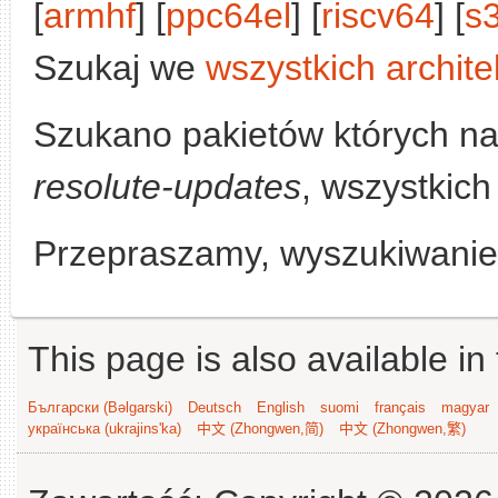
[
armhf
] [
ppc64el
] [
riscv64
] [
s
Szukaj we
wszystkich archite
Szukano pakietów których n
resolute-updates
, wszystkich
Przepraszamy, wyszukiwanie n
This page is also available in
Български (Bəlgarski)
Deutsch
English
suomi
français
magyar
українська (ukrajins'ka)
中文 (Zhongwen,简)
中文 (Zhongwen,繁)