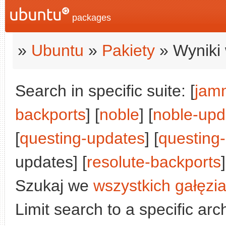
packages
»
Ubuntu
»
Pakiety
» Wyniki 
Search in specific suite: [
jam
backports
] [
noble
] [
noble-upd
[
questing-updates
] [
questing
updates] [
resolute-backports
]
Szukaj we
wszystkich gałęzi
Limit search to a specific arch