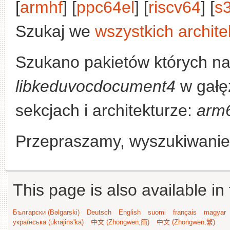
[
armhf
] [
ppc64el
] [
riscv64
] [
s
Szukaj we
wszystkich archite
Szukano pakietów których na
libkeduvocdocument4
w gałę
sekcjach i architekturze:
arm
Przepraszamy, wyszukiwanie n
This page is also available in
Български (Bəlgarski)
Deutsch
English
suomi
français
magyar
українська (ukrajins'ka)
中文 (Zhongwen,简)
中文 (Zhongwen,繁)