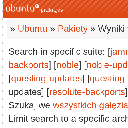
packages
»
Ubuntu
»
Pakiety
» Wyniki 
Search in specific suite: [
jam
backports
] [
noble
] [
noble-upd
[
questing-updates
] [
questing
updates] [
resolute-backports
]
Szukaj we
wszystkich gałęzi
Limit search to a specific arch