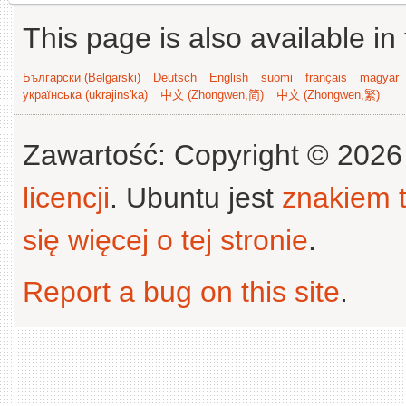
This page is also available in
Български (Bəlgarski)
Deutsch
English
suomi
français
magyar
українська (ukrajins'ka)
中文 (Zhongwen,简)
中文 (Zhongwen,繁)
Zawartość: Copyright © 202
licencji
. Ubuntu jest
znakiem
się więcej o tej stronie
.
Report a bug on this site
.