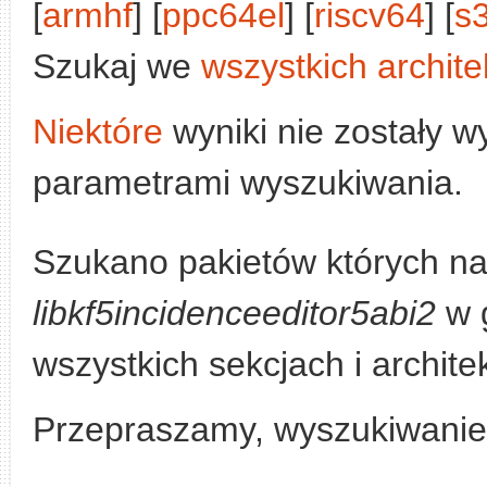
[
armhf
] [
ppc64el
] [
riscv64
] [
s
Szukaj we
wszystkich archite
Niektóre
wyniki nie zostały w
parametrami wyszukiwania.
Szukano pakietów których na
libkf5incidenceeditor5abi2
w 
wszystkich sekcjach i archite
Przepraszamy, wyszukiwanie n