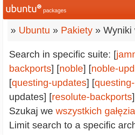
packages
»
Ubuntu
»
Pakiety
» Wyniki 
Search in specific suite: [
jam
backports
] [
noble
] [
noble-upd
[
questing-updates
] [
questing
updates] [
resolute-backports
]
Szukaj we
wszystkich gałęzi
Limit search to a specific arch