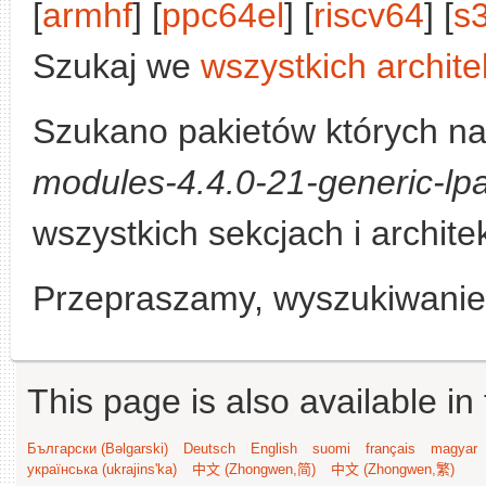
[
armhf
] [
ppc64el
] [
riscv64
] [
s
Szukaj we
wszystkich archite
Szukano pakietów których n
modules-4.4.0-21-generic-lpa
wszystkich sekcjach i archite
Przepraszamy, wyszukiwanie n
This page is also available in
Български (Bəlgarski)
Deutsch
English
suomi
français
magyar
українська (ukrajins'ka)
中文 (Zhongwen,简)
中文 (Zhongwen,繁)