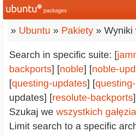
packages
»
Ubuntu
»
Pakiety
» Wyniki 
Search in specific suite: [
jam
backports
] [
noble
] [
noble-upd
[
questing-updates
] [
questing
updates] [
resolute-backports
]
Szukaj we
wszystkich gałęzi
Limit search to a specific arch