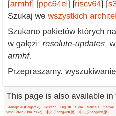
[
armhf
] [
ppc64el
] [
riscv64
] [
s
Szukaj we
wszystkich archite
Szukano pakietów których n
w gałęzi:
resolute-updates
, w
armhf
.
Przepraszamy, wyszukiwanie n
This page is also available in
Български (Bəlgarski)
Deutsch
English
suomi
français
magyar
українська (ukrajins'ka)
中文 (Zhongwen,简)
中文 (Zhongwen,繁)