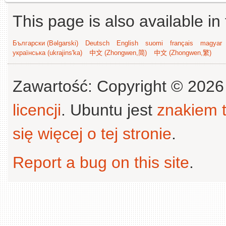
This page is also available in
Български (Bəlgarski)
Deutsch
English
suomi
français
magyar
українська (ukrajins'ka)
中文 (Zhongwen,简)
中文 (Zhongwen,繁)
Zawartość: Copyright © 202
licencji
. Ubuntu jest
znakiem
się więcej o tej stronie
.
Report a bug on this site
.