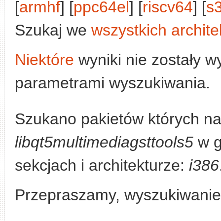
[
armhf
] [
ppc64el
] [
riscv64
] [
s
Szukaj we
wszystkich archite
Niektóre
wyniki nie zostały w
parametrami wyszukiwania.
Szukano pakietów których na
libqt5multimediagsttools5
w g
sekcjach i architekturze:
i386
Przepraszamy, wyszukiwanie n