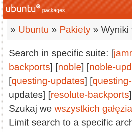
packages
»
Ubuntu
»
Pakiety
» Wyniki 
Search in specific suite: [
jam
backports
] [
noble
] [
noble-upd
[
questing-updates
] [
questing
updates] [
resolute-backports
]
Szukaj we
wszystkich gałęzi
Limit search to a specific arch