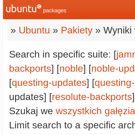
packages
»
Ubuntu
»
Pakiety
» Wyniki 
Search in specific suite: [
jam
backports
] [
noble
] [
noble-upd
[
questing-updates
] [
questing
updates] [
resolute-backports
]
Szukaj we
wszystkich gałęzi
Limit search to a specific arch