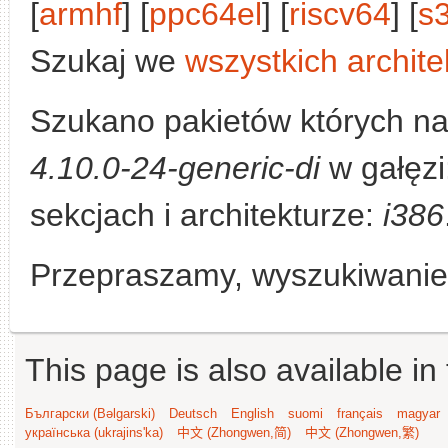
[
armhf
] [
ppc64el
] [
riscv64
] [
s
Szukaj we
wszystkich archite
Szukano pakietów których n
4.10.0-24-generic-di
w gałęzi
sekcjach i architekturze:
i386
Przepraszamy, wyszukiwanie n
This page is also available in
Български (Bəlgarski)
Deutsch
English
suomi
français
magyar
українська (ukrajins'ka)
中文 (Zhongwen,简)
中文 (Zhongwen,繁)