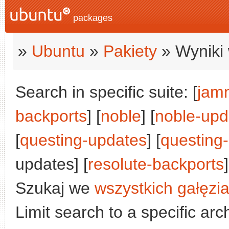
packages
»
Ubuntu
»
Pakiety
» Wyniki 
Search in specific suite: [
jam
backports
] [
noble
] [
noble-upd
[
questing-updates
] [
questing
updates] [
resolute-backports
]
Szukaj we
wszystkich gałęzi
Limit search to a specific arch