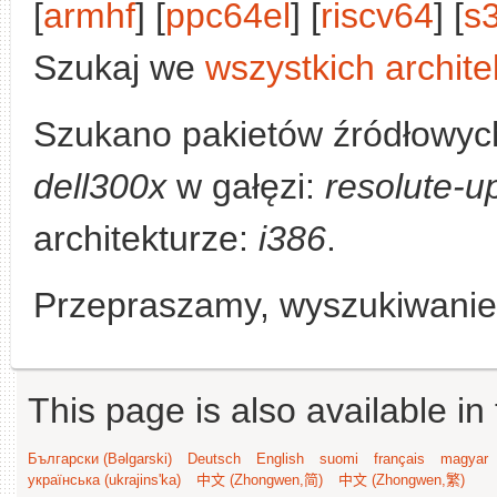
[
armhf
] [
ppc64el
] [
riscv64
] [
s
Szukaj we
wszystkich archite
Szukano pakietów źródłowyc
dell300x
w gałęzi:
resolute-u
architekturze:
i386
.
Przepraszamy, wyszukiwanie n
This page is also available in
Български (Bəlgarski)
Deutsch
English
suomi
français
magyar
українська (ukrajins'ka)
中文 (Zhongwen,简)
中文 (Zhongwen,繁)