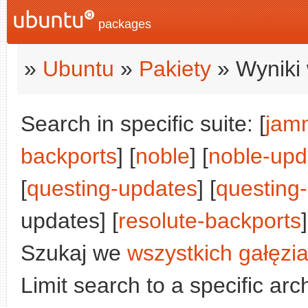
packages
»
Ubuntu
»
Pakiety
» Wyniki 
Search in specific suite: [
jam
backports
] [
noble
] [
noble-upd
[
questing-updates
] [
questing
updates] [
resolute-backports
]
Szukaj we
wszystkich gałęzi
Limit search to a specific arch