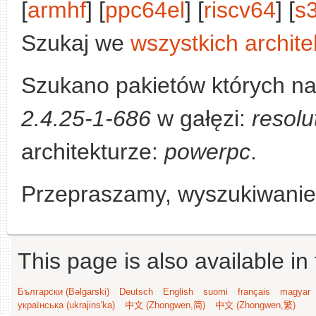
[
armhf
] [
ppc64el
] [
riscv64
] [
s
Szukaj we
wszystkich archite
Szukano pakietów których n
2.4.25-1-686
w gałęzi:
resolu
architekturze:
powerpc
.
Przepraszamy, wyszukiwanie n
This page is also available in
Български (Bəlgarski)
Deutsch
English
suomi
français
magyar
українська (ukrajins'ka)
中文 (Zhongwen,简)
中文 (Zhongwen,繁)