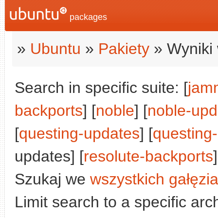
packages
»
Ubuntu
»
Pakiety
» Wyniki 
Search in specific suite: [
jam
backports
] [
noble
] [
noble-upd
[
questing-updates
] [
questing
updates] [
resolute-backports
]
Szukaj we
wszystkich gałęzi
Limit search to a specific arch