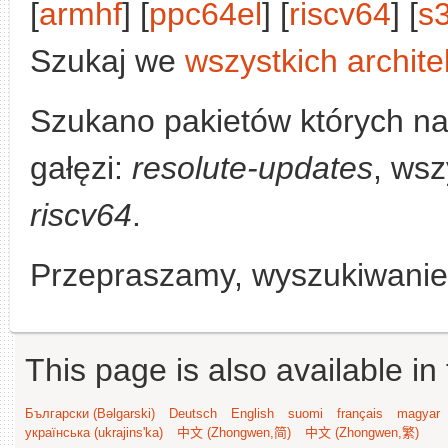
[
armhf
] [
ppc64el
] [
riscv64
] [
s
Szukaj we
wszystkich archite
Szukano pakietów których n
gałęzi:
resolute-updates
, wsz
riscv64
.
Przepraszamy, wyszukiwanie n
This page is also available in
Български (Bəlgarski)
Deutsch
English
suomi
français
magyar
українська (ukrajins'ka)
中文 (Zhongwen,简)
中文 (Zhongwen,繁)