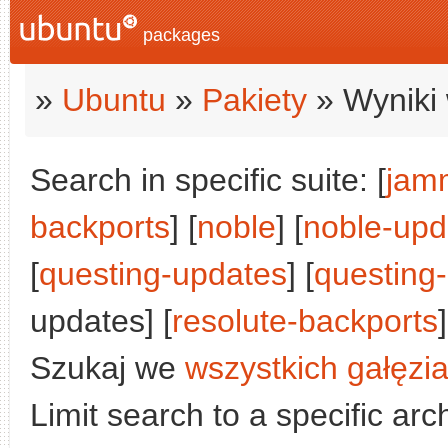
packages
»
Ubuntu
»
Pakiety
» Wyniki 
Search in specific suite: [
jam
backports
] [
noble
] [
noble-upd
[
questing-updates
] [
questing
updates] [
resolute-backports
]
Szukaj we
wszystkich gałęzi
Limit search to a specific arch