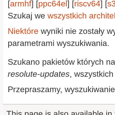
[
armhf
] [
ppc64el
] [
riscv64
] [
s
Szukaj we
wszystkich archite
Niektóre
wyniki nie zostały w
parametrami wyszukiwania.
Szukano pakietów których n
resolute-updates
, wszystkich
Przepraszamy, wyszukiwanie n
This page is also available in