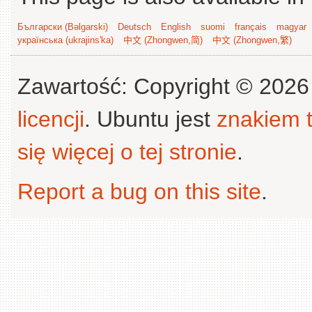
Български (Bəlgarski)
Deutsch
English
suomi
français
magyar
українська (ukrajins'ka)
中文 (Zhongwen,简)
中文 (Zhongwen,繁)
Zawartość: Copyright © 202
licencji
. Ubuntu jest
znakiem
się więcej o tej stronie
.
Report a bug on this site
.