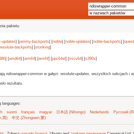
nia pakietu
-updates
] [
jammy-backports
] [
noble
] [
noble-updates
] [
noble-backports
] [
quest
resolute-backports
] [
stonking
]
386
] [
amd64
] [
arm64
] [
armhf
] [
ppc64el
] [
riscv64
] [
s390x
]
rają
ndiswrapper-common
w gałęzi:
resolute-updates
, wszystkich sekcjach i a
ło rezultatu.
ng languages:
sh
suomi
français
magyar
日本語 (Nihongo)
Nederlands
Русский (Ru
n,简)
中文 (Zhongwen,繁)
td.
; Zobacz
warunki licencji
. Ubuntu jest
znakiem towarowym
Canonical Ltd.