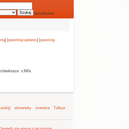
wszystkie opcje
ing
] [
questing-updates
] [
questing-
rchitekturze:
s390x
.
sskij)
slovensky
svenska
Türkçe
Dowiedz się więcej o tej stronie
.