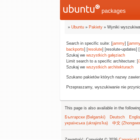
packages
»
Ubuntu
»
Pakiety
» Wyniki wyszukiwa
Search in specific suite: [
jammy
] [
jammy
backports
] [
resolute
] [resolute-updates] [
Szukaj we
wszystkich gałęziach
Limit search to a specific architecture: [
i
Szukaj we
wszystkich architekturach
Szukano pakietów których nazwy zawie
Przepraszamy, wyszukiwanie nie przynios
This page is also available in the followi
Български (Bəlgarski)
Deutsch
Engli
українська (ukrajins'ka)
中文 (Zhongwe
Zawartość: Copyright © 2026
Canonical L