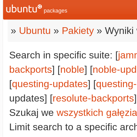
packages
»
Ubuntu
»
Pakiety
» Wyniki 
Search in specific suite: [
jam
backports
] [
noble
] [
noble-upd
[
questing-updates
] [
questing
updates] [
resolute-backports
]
Szukaj we
wszystkich gałęzi
Limit search to a specific arch