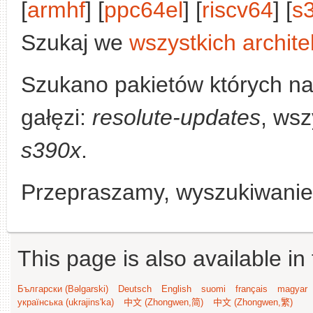
[
armhf
] [
ppc64el
] [
riscv64
] [
s
Szukaj we
wszystkich archite
Szukano pakietów których n
gałęzi:
resolute-updates
, wsz
s390x
.
Przepraszamy, wyszukiwanie n
This page is also available in
Български (Bəlgarski)
Deutsch
English
suomi
français
magyar
українська (ukrajins'ka)
中文 (Zhongwen,简)
中文 (Zhongwen,繁)