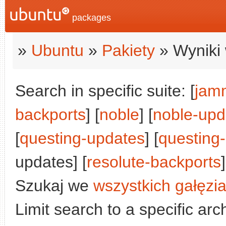
packages
»
Ubuntu
»
Pakiety
» Wyniki 
Search in specific suite: [
jam
backports
] [
noble
] [
noble-upd
[
questing-updates
] [
questing
updates] [
resolute-backports
]
Szukaj we
wszystkich gałęzi
Limit search to a specific arch