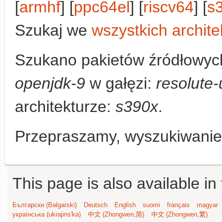
[
armhf
] [
ppc64el
] [
riscv64
] [
s
Szukaj we
wszystkich archite
Szukano pakietów źródłowych
openjdk-9
w gałęzi:
resolute
architekturze:
s390x
.
Przepraszamy, wyszukiwanie n
This page is also available in
Български (Bəlgarski)
Deutsch
English
suomi
français
magyar
українська (ukrajins'ka)
中文 (Zhongwen,简)
中文 (Zhongwen,繁)