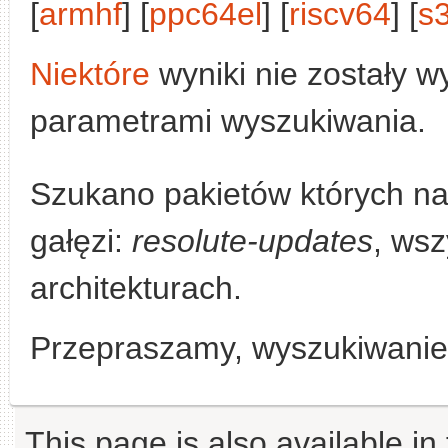
[
armhf
] [
ppc64el
] [
riscv64
] [
s
Niektóre
wyniki nie zostały w
parametrami wyszukiwania.
Szukano pakietów których n
gałęzi:
resolute-updates
, wsz
architekturach.
Przepraszamy, wyszukiwanie n
This page is also available in