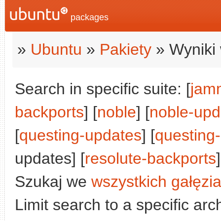
packages
»
Ubuntu
»
Pakiety
» Wyniki 
Search in specific suite: [
jam
backports
] [
noble
] [
noble-upd
[
questing-updates
] [
questing
updates] [
resolute-backports
]
Szukaj we
wszystkich gałęzi
Limit search to a specific arch