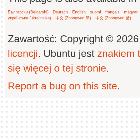
Български (Bəlgarski)
Deutsch
English
suomi
français
magyar
українська (ukrajins'ka)
中文 (Zhongwen,简)
中文 (Zhongwen,繁)
Zawartość: Copyright © 202
licencji
. Ubuntu jest
znakiem
się więcej o tej stronie
.
Report a bug on this site
.