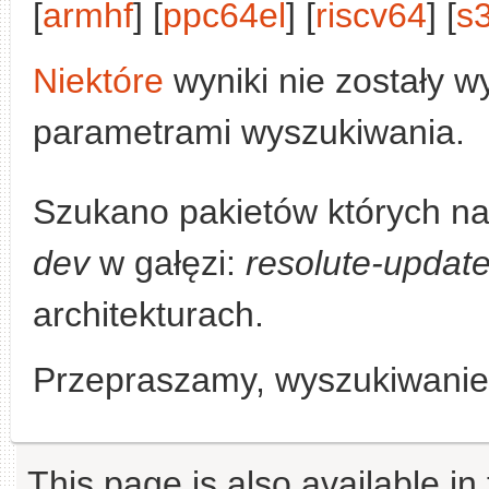
[
armhf
] [
ppc64el
] [
riscv64
] [
s
Niektóre
wyniki nie zostały w
parametrami wyszukiwania.
Szukano pakietów których n
dev
w gałęzi:
resolute-updat
architekturach.
Przepraszamy, wyszukiwanie n
This page is also available in