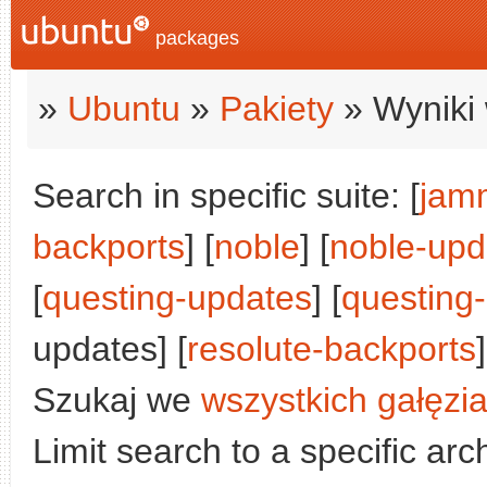
packages
»
Ubuntu
»
Pakiety
» Wyniki 
Search in specific suite: [
jam
backports
] [
noble
] [
noble-upd
[
questing-updates
] [
questing
updates] [
resolute-backports
]
Szukaj we
wszystkich gałęzi
Limit search to a specific arch