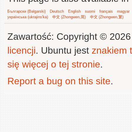
Български (Bəlgarski)
Deutsch
English
suomi
français
magyar
українська (ukrajins'ka)
中文 (Zhongwen,简)
中文 (Zhongwen,繁)
Zawartość: Copyright © 202
licencji
. Ubuntu jest
znakiem
się więcej o tej stronie
.
Report a bug on this site
.