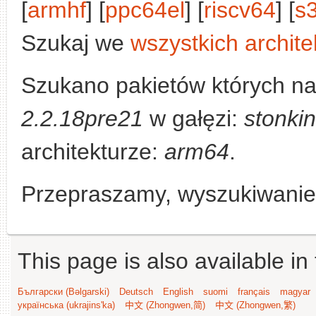
[
armhf
] [
ppc64el
] [
riscv64
] [
s
Szukaj we
wszystkich archite
Szukano pakietów których n
2.2.18pre21
w gałęzi:
stonki
architekturze:
arm64
.
Przepraszamy, wyszukiwanie n
This page is also available in
Български (Bəlgarski)
Deutsch
English
suomi
français
magyar
українська (ukrajins'ka)
中文 (Zhongwen,简)
中文 (Zhongwen,繁)