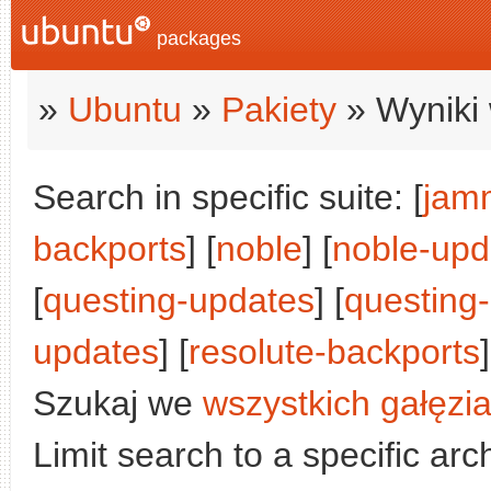
packages
»
Ubuntu
»
Pakiety
» Wyniki 
Search in specific suite: [
jam
backports
] [
noble
] [
noble-upd
[
questing-updates
] [
questing
updates
] [
resolute-backports
Szukaj we
wszystkich gałęzi
Limit search to a specific arch