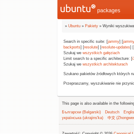
packages
»
Ubuntu
»
Pakiety
» Wyniki wyszukiwa
Search in specific suite: [
jammy
] [
jammy
backports
] [
resolute
] [
resolute-updates
] [
Szukaj we
wszystkich gałęziach
Limit search to a specific architecture: [
i
Szukaj we
wszystkich architekturach
Szukano pakietów źródłowych których n
Przepraszamy, wyszukiwanie nie przynios
This page is also available in the followi
Български (Bəlgarski)
Deutsch
Engli
українська (ukrajins'ka)
中文 (Zhongwe
Zawartość: Copyright © 2026
Canonical L