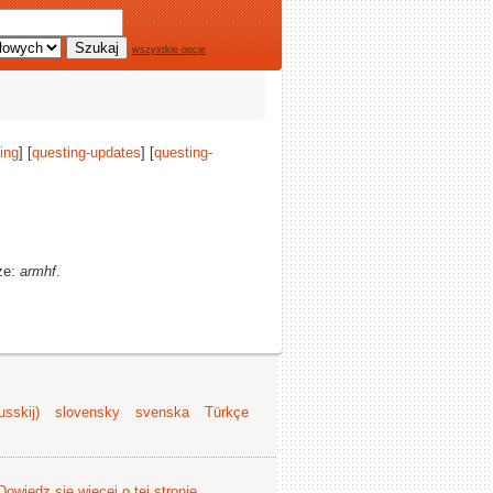
wszystkie opcje
ing
] [
questing-updates
] [
questing-
rze:
armhf
.
sskij)
slovensky
svenska
Türkçe
Dowiedz się więcej o tej stronie
.