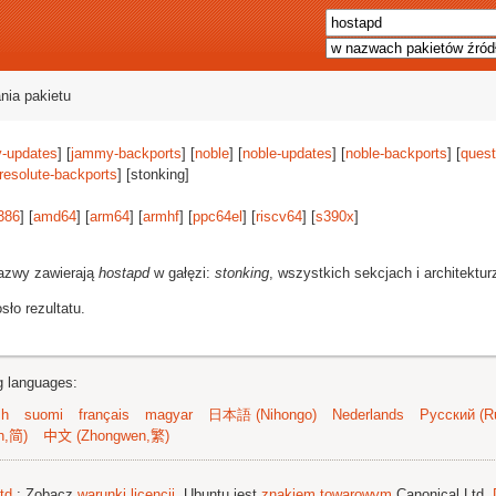
nia pakietu
-updates
] [
jammy-backports
] [
noble
] [
noble-updates
] [
noble-backports
] [
quest
resolute-backports
] [stonking]
386
] [
amd64
] [
arm64
] [
armhf
] [
ppc64el
] [
riscv64
] [
s390x
]
azwy zawierają
hostapd
w gałęzi:
stonking
, wszystkich sekcjach i architektu
ło rezultatu.
ng languages:
sh
suomi
français
magyar
日本語 (Nihongo)
Nederlands
Русский (Ru
n,简)
中文 (Zhongwen,繁)
td.
; Zobacz
warunki licencji
. Ubuntu jest
znakiem towarowym
Canonical Ltd.