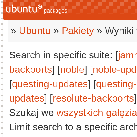
packages
»
Ubuntu
»
Pakiety
» Wyniki 
Search in specific suite: [
jam
backports
] [
noble
] [
noble-upd
[
questing-updates
] [
questing
updates
] [
resolute-backports
Szukaj we
wszystkich gałęzi
Limit search to a specific arch