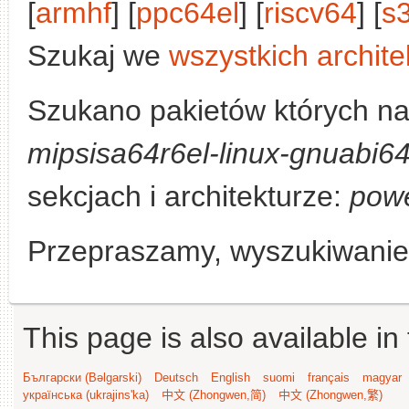
[
armhf
] [
ppc64el
] [
riscv64
] [
s
Szukaj we
wszystkich archite
Szukano pakietów których n
mipsisa64r6el-linux-gnuabi6
sekcjach i architekturze:
pow
Przepraszamy, wyszukiwanie n
This page is also available in
Български (Bəlgarski)
Deutsch
English
suomi
français
magyar
українська (ukrajins'ka)
中文 (Zhongwen,简)
中文 (Zhongwen,繁)