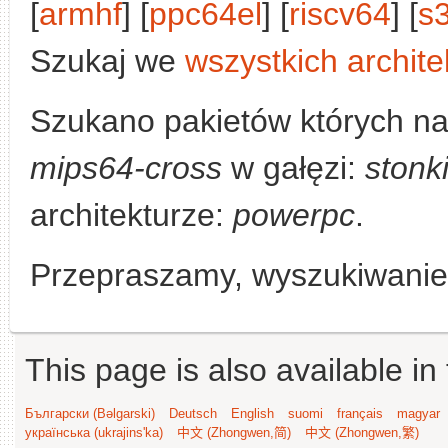
[
armhf
] [
ppc64el
] [
riscv64
] [
s
Szukaj we
wszystkich archite
Szukano pakietów których n
mips64-cross
w gałęzi:
stonk
architekturze:
powerpc
.
Przepraszamy, wyszukiwanie n
This page is also available in
Български (Bəlgarski)
Deutsch
English
suomi
français
magyar
українська (ukrajins'ka)
中文 (Zhongwen,简)
中文 (Zhongwen,繁)