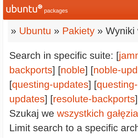
packages
»
Ubuntu
»
Pakiety
» Wyniki 
Search in specific suite: [
jam
backports
] [
noble
] [
noble-upd
[
questing-updates
] [
questing
updates
] [
resolute-backports
Szukaj we
wszystkich gałęzi
Limit search to a specific arch