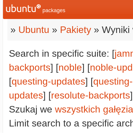
packages
»
Ubuntu
»
Pakiety
» Wyniki 
Search in specific suite: [
jam
backports
] [
noble
] [
noble-upd
[
questing-updates
] [
questing
updates
] [
resolute-backports
Szukaj we
wszystkich gałęzi
Limit search to a specific arch