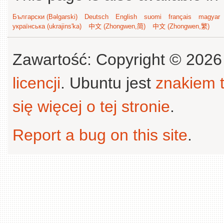
Български (Bəlgarski)
Deutsch
English
suomi
français
magyar
українська (ukrajins'ka)
中文 (Zhongwen,简)
中文 (Zhongwen,繁)
Zawartość: Copyright © 202
licencji
. Ubuntu jest
znakiem
się więcej o tej stronie
.
Report a bug on this site
.