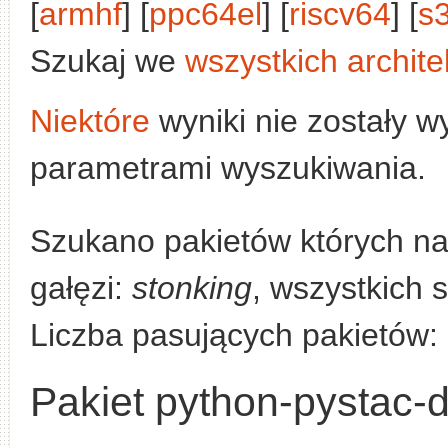
[
armhf
] [
ppc64el
] [
riscv64
] [
s
Szukaj we
wszystkich archite
Niektóre
wyniki nie zostały w
parametrami wyszukiwania.
Szukano pakietów których n
gałęzi:
stonking
, wszystkich 
Liczba pasujących pakietów:
Pakiet python-pystac-