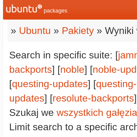
packages
»
Ubuntu
»
Pakiety
» Wyniki 
Search in specific suite: [
jam
backports
] [
noble
] [
noble-upd
[
questing-updates
] [
questing
updates
] [
resolute-backports
Szukaj we
wszystkich gałęzi
Limit search to a specific arch