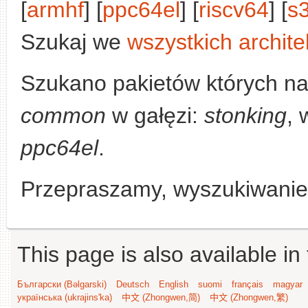
[
armhf
] [
ppc64el
] [
riscv64
] [
s
Szukaj we
wszystkich archite
Szukano pakietów których n
common
w gałęzi:
stonking
, 
ppc64el
.
Przepraszamy, wyszukiwanie n
This page is also available in
Български (Bəlgarski)
Deutsch
English
suomi
français
magyar
українська (ukrajins'ka)
中文 (Zhongwen,简)
中文 (Zhongwen,繁)