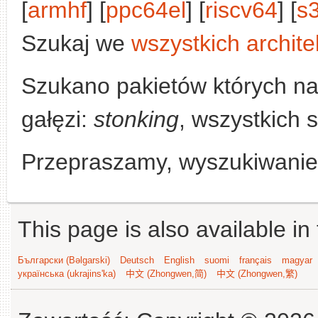
[
armhf
] [
ppc64el
] [
riscv64
] [
s
Szukaj we
wszystkich archite
Szukano pakietów których n
gałęzi:
stonking
, wszystkich 
Przepraszamy, wyszukiwanie n
This page is also available in
Български (Bəlgarski)
Deutsch
English
suomi
français
magyar
українська (ukrajins'ka)
中文 (Zhongwen,简)
中文 (Zhongwen,繁)