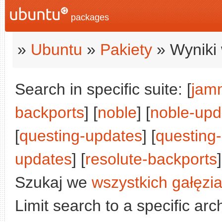
packages
»
Ubuntu
»
Pakiety
» Wyniki 
Search in specific suite: [
jam
backports
] [
noble
] [
noble-upd
[
questing-updates
] [
questing
updates
] [
resolute-backports
Szukaj we
wszystkich gałęzi
Limit search to a specific arch