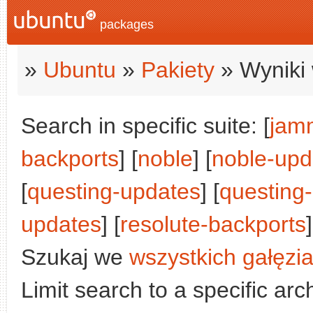
packages
»
Ubuntu
»
Pakiety
» Wyniki 
Search in specific suite: [
jam
backports
] [
noble
] [
noble-upd
[
questing-updates
] [
questing
updates
] [
resolute-backports
Szukaj we
wszystkich gałęzi
Limit search to a specific arch