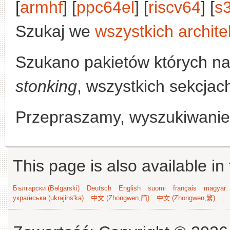
[
armhf
] [
ppc64el
] [
riscv64
] [
s
Szukaj we
wszystkich archite
Szukano pakietów których n
stonking
, wszystkich sekcjach
Przepraszamy, wyszukiwanie n
This page is also available in
Български (Bəlgarski)
Deutsch
English
suomi
français
magyar
українська (ukrajins'ka)
中文 (Zhongwen,简)
中文 (Zhongwen,繁)