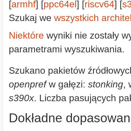
[
armhf
] [
ppc64el
] [
riscv64
] [
s
Szukaj we
wszystkich archite
Niektóre
wyniki nie zostały w
parametrami wyszukiwania.
Szukano pakietów źródłowych
openpref
w gałęzi:
stonking
,
s390x
. Liczba pasujących pa
Dokładne dopasowan