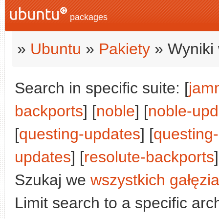
packages
»
Ubuntu
»
Pakiety
» Wyniki 
Search in specific suite: [
jam
backports
] [
noble
] [
noble-upd
[
questing-updates
] [
questing
updates
] [
resolute-backports
Szukaj we
wszystkich gałęzi
Limit search to a specific arch