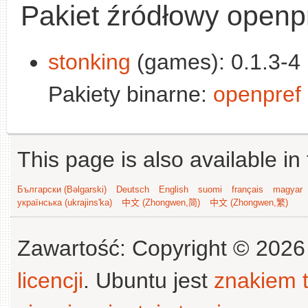
Pakiet źródłowy openp
stonking
(games): 0.1.3-4 
Pakiety binarne:
openpref
This page is also available in
Български (Bəlgarski)
Deutsch
English
suomi
français
magyar
українська (ukrajins'ka)
中文 (Zhongwen,简)
中文 (Zhongwen,繁)
Zawartość: Copyright © 202
licencji
. Ubuntu jest
znakiem