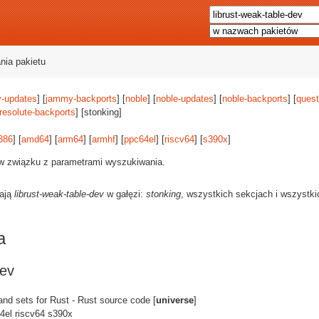
nia pakietu
-updates
] [
jammy-backports
] [
noble
] [
noble-updates
] [
noble-backports
] [
quest
resolute-backports
] [stonking]
386
] [
amd64
] [
arm64
] [
armhf
] [
ppc64el
] [
riscv64
] [
s390x
]
 w związku z parametrami wyszukiwania.
rają
librust-weak-table-dev
w gałęzi:
stonking
, wszystkich sekcjach i wszystki
a
dev
nd sets for Rust - Rust source code [
universe
]
4el riscv64 s390x