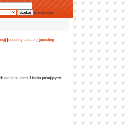
wszystkie opcje
ing
] [
questing-updates
] [
questing-
ch architekturach. Liczba pasujących