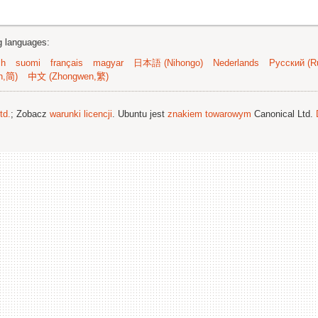
ng languages:
sh
suomi
français
magyar
日本語 (Nihongo)
Nederlands
Русский (Ru
n,简)
中文 (Zhongwen,繁)
td.
; Zobacz
warunki licencji
. Ubuntu jest
znakiem towarowym
Canonical Ltd.