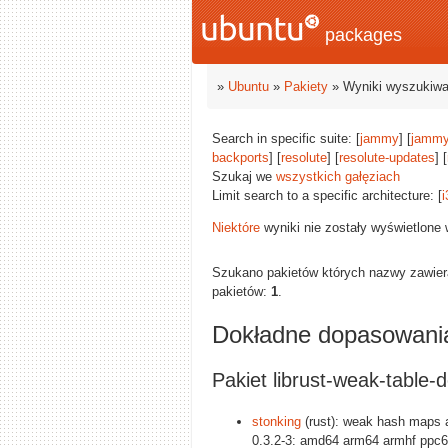
packages
»
Ubuntu
»
Pakiety
» Wyniki wyszukiwa
Search in specific suite: [
jammy
] [
jammy
backports
] [
resolute
] [
resolute-updates
] [
Szukaj we
wszystkich gałęziach
Limit search to a specific architecture: [
i
Niektóre
wyniki nie zostały wyświetlone
Szukano pakietów których nazwy zawie
pakietów:
1
.
Dokładne dopasowani
Pakiet librust-weak-table-
stonking
(rust): weak hash maps a
0.3.2-3: amd64 arm64 armhf ppc6