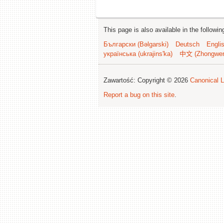
This page is also available in the followi
Български (Bəlgarski)
Deutsch
Engli
українська (ukrajins'ka)
中文 (Zhongwe
Zawartość: Copyright © 2026
Canonical L
Report a bug on this site
.