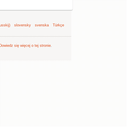
sskij)
slovensky
svenska
Türkçe
Dowiedz się więcej o tej stronie
.