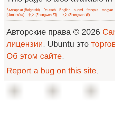
Български (Bəlgarski)
Deutsch
English
suomi
français
magyar
(ukrajins'ka)
中文 (Zhongwen,简)
中文 (Zhongwen,繁)
Авторские права © 2026
Can
лицензии
. Ubuntu это
торго
Об этом сайте
.
Report a bug on this site
.