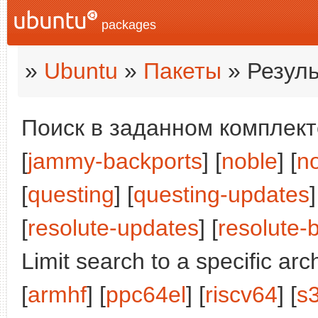
packages
»
Ubuntu
»
Пакеты
» Резуль
Поиск в заданном комплекте
[
jammy-backports
] [
noble
] [
n
[
questing
] [
questing-updates
]
[
resolute-updates
] [
resolute-
Limit search to a specific arch
[
armhf
] [
ppc64el
] [
riscv64
] [
s