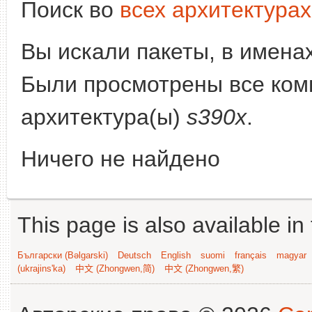
Поиск во
всех архитектурах
Вы искали пакеты, в имена
Были просмотрены все комп
архитектура(ы)
s390x
.
Ничего не найдено
This page is also available in
Български (Bəlgarski)
Deutsch
English
suomi
français
magyar
(ukrajins'ka)
中文 (Zhongwen,简)
中文 (Zhongwen,繁)