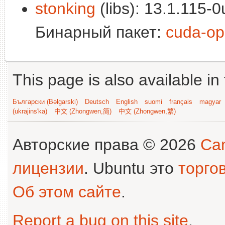
stonking
(libs): 13.1.115-0
Бинарный пакет:
cuda-op
This page is also available in
Български (Bəlgarski)
Deutsch
English
suomi
français
magyar
(ukrajins'ka)
中文 (Zhongwen,简)
中文 (Zhongwen,繁)
Авторские права © 2026
Can
лицензии
. Ubuntu это
торго
Об этом сайте
.
Report a bug on this site
.