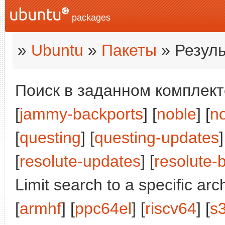
packages
»
Ubuntu
»
Пакеты
» Резуль
Поиск в заданном комплекте
[
jammy-backports
] [
noble
] [
n
[
questing
] [
questing-updates
]
[
resolute-updates
] [
resolute-
Limit search to a specific arch
[
armhf
] [
ppc64el
] [
riscv64
] [
s