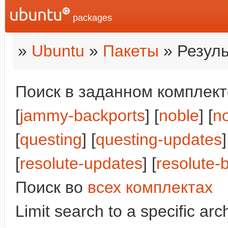
packages
»
Ubuntu
»
Пакеты
» Резуль
Поиск в заданном комплекте
[
jammy-backports
] [
noble
] [
n
[
questing
] [
questing-updates
]
[
resolute-updates
] [
resolute-
Поиск во
всех комплектах
Limit search to a specific arch