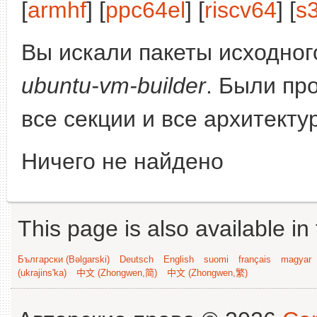
[
armhf
] [
ppc64el
] [
riscv64
] [
s
Вы искали пакеты исходного
ubuntu-vm-builder
. Были пр
все секции и все архитекту
Ничего не найдено
This page is also available in
Български (Bəlgarski)
Deutsch
English
suomi
français
magyar
(ukrajins'ka)
中文 (Zhongwen,简)
中文 (Zhongwen,繁)