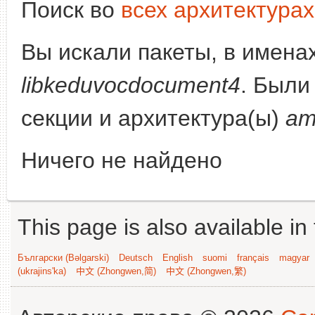
Поиск во
всех архитектурах
Вы искали пакеты, в имена
libkeduvocdocument4
. Были
секции и архитектура(ы)
am
Ничего не найдено
This page is also available in
Български (Bəlgarski)
Deutsch
English
suomi
français
magyar
(ukrajins'ka)
中文 (Zhongwen,简)
中文 (Zhongwen,繁)