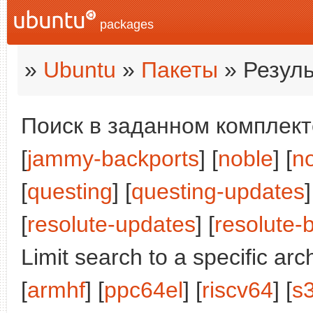
packages
»
Ubuntu
»
Пакеты
» Резуль
Поиск в заданном комплекте
[
jammy-backports
] [
noble
] [
n
[
questing
] [
questing-updates
]
[
resolute-updates
] [
resolute-
Limit search to a specific arch
[
armhf
] [
ppc64el
] [
riscv64
] [
s