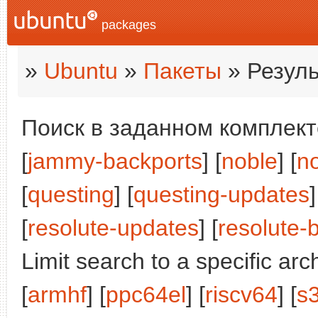
packages
»
Ubuntu
»
Пакеты
» Резуль
Поиск в заданном комплекте
[
jammy-backports
] [
noble
] [
n
[
questing
] [
questing-updates
]
[
resolute-updates
] [
resolute-
Limit search to a specific arch
[
armhf
] [
ppc64el
] [
riscv64
] [
s