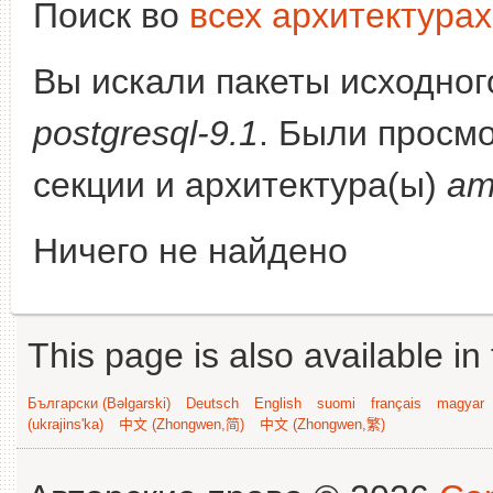
Поиск во
всех архитектурах
Вы искали пакеты исходного
postgresql-9.1
. Были просмо
секции и архитектура(ы)
am
Ничего не найдено
This page is also available in
Български (Bəlgarski)
Deutsch
English
suomi
français
magyar
(ukrajins'ka)
中文 (Zhongwen,简)
中文 (Zhongwen,繁)