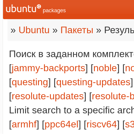
packages
»
Ubuntu
»
Пакеты
» Резуль
Поиск в заданном комплекте
[
jammy-backports
] [
noble
] [
n
[
questing
] [
questing-updates
]
[
resolute-updates
] [
resolute-
Limit search to a specific arch
[
armhf
] [
ppc64el
] [
riscv64
] [
s