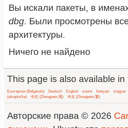
Вы искали пакеты, в имена
dbg
. Были просмотрены все
архитектуры.
Ничего не найдено
This page is also available in
Български (Bəlgarski)
Deutsch
English
suomi
français
magyar
(ukrajins'ka)
中文 (Zhongwen,简)
中文 (Zhongwen,繁)
Авторские права © 2026
Can