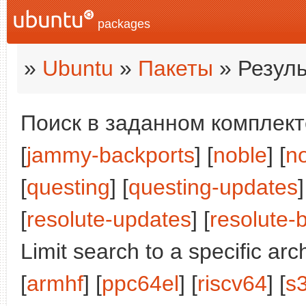
packages
»
Ubuntu
»
Пакеты
» Резуль
Поиск в заданном комплекте
[
jammy-backports
] [
noble
] [
n
[
questing
] [
questing-updates
]
[
resolute-updates
] [
resolute-
Limit search to a specific arch
[
armhf
] [
ppc64el
] [
riscv64
] [
s