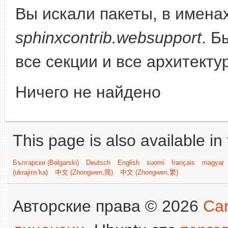
Вы искали пакеты, в имена
sphinxcontrib.websupport
. Б
все секции и все архитекту
Ничего не найдено
This page is also available in
Български (Bəlgarski)
Deutsch
English
suomi
français
magyar
(ukrajins'ka)
中文 (Zhongwen,简)
中文 (Zhongwen,繁)
Авторские права © 2026
Can